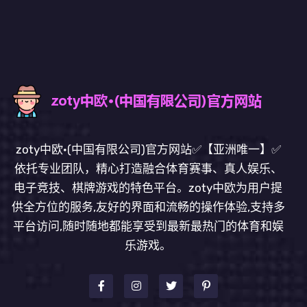
zoty中欧·(中国有限公司)官方网站✅【亚洲唯一】✅
依托专业团队，精心打造融合体育赛事、真人娱乐、
电子竞技、棋牌游戏的特色平台。zoty中欧为用户提
供全方位的服务,友好的界面和流畅的操作体验,支持多
平台访问,随时随地都能享受到最新最热门的体育和娱
乐游戏。