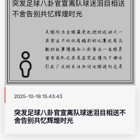
2025-10-18 15:43:43
突发足球八卦官宣离队球迷泪目相送不
舍告别共忆辉煌时光