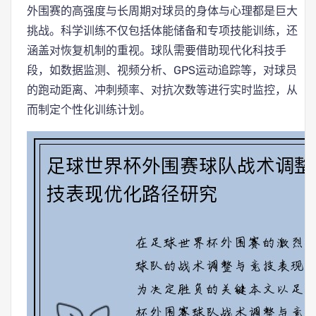
外围赛的高强度与长周期对球员的身体与心理都是巨大
挑战。科学训练不仅包括体能储备和专项技能训练，还
涵盖对恢复机制的重视。球队需要借助现代化科技手
段，如数据监测、视频分析、GPS运动追踪等，对球员
的跑动距离、冲刺频率、对抗次数等进行实时监控，从
而制定个性化训练计划。