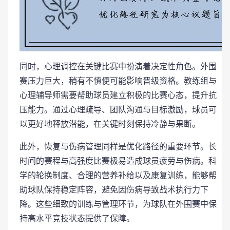
同时，心理调控在关键比赛中扮演着决定性角色。外围
赛压力巨大，稍有不慎便可能影响晋级资格。教练组与
心理辅导师需要帮助球员建立积极的比赛心态，提升抗
压能力。通过心理疏导、团队沟通与目标激励，球员可
以更好地释放潜能，在关键时刻保持冷静与果断。
此外，恢复与伤病管理同样是优化路径的重要环节。长
时间的赛程与高强度比赛极易造成球员疲劳与伤病。科
学的轮换制度、合理的营养补给以及康复训练，能够帮
助球队保持稳定阵容，避免因伤病导致战术执行力下
降。这些细致的训练与管理环节，为球队在外围赛中保
持高水平竞技状态提供了保障。