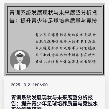
2025-10-21 11:06:00
青训系统发展现状与未来展望分析报
告：提升青少年足球培养质量与竞技水