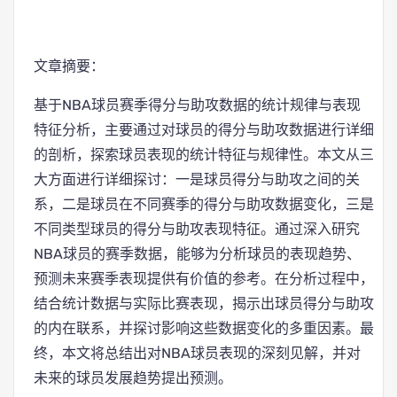
文章摘要：
基于NBA球员赛季得分与助攻数据的统计规律与表现
特征分析，主要通过对球员的得分与助攻数据进行详细
的剖析，探索球员表现的统计特征与规律性。本文从三
大方面进行详细探讨：一是球员得分与助攻之间的关
系，二是球员在不同赛季的得分与助攻数据变化，三是
不同类型球员的得分与助攻表现特征。通过深入研究
NBA球员的赛季数据，能够为分析球员的表现趋势、
预测未来赛季表现提供有价值的参考。在分析过程中，
结合统计数据与实际比赛表现，揭示出球员得分与助攻
的内在联系，并探讨影响这些数据变化的多重因素。最
终，本文将总结出对NBA球员表现的深刻见解，并对
未来的球员发展趋势提出预测。