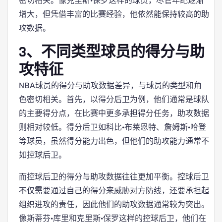
密切相关。像克里斯·保罗这样的球员，尽管年纪逐渐
增大，但凭借丰富的比赛经验，他依然能保持较高的助
攻数据。
3、不同类型球员的得分与助
攻特征
NBA球员的得分与助攻数据差异，与球员的类型和角
色密切相关。首先，以得分后卫为例，他们通常是球队
的主要得分点，在比赛中更多承担得分任务，助攻数据
则相对较低。得分后卫如科比·布莱恩特、詹姆斯·哈登
等球员，虽然得分能力出色，但他们的助攻能力通常不
如控球后卫。
而控球后卫的得分与助攻数据往往更加平衡。控球后卫
不仅需要通过自己的得分来威胁对方防线，还要承担起
组织进攻的责任，因此他们的助攻数据通常较为突出。
像斯蒂芬·库里和克里斯·保罗这样的控球后卫，他们在