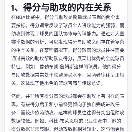
1、得分与助攻的内在关系
在NBA比赛中，得分与助攻是衡量球员表现的两个重
要指标。得分通常反映了球员个人进攻能力的强弱，而
助攻则体现了球员的团队协作与传球能力。通过对大量
赛季数据的分析，可以发现得分与助攻之间存在着复杂
的相互关系。在某些情况下，得分较高的球员往往需要
通过高效的助攻帮助队友得分，展现出优秀的全能球员
特征。例如，像勒布朗·詹姆斯这样的球员，他的得分
与助攻数据常常处于联盟顶尖水平，且两者往往呈正相
关，这体现了他出色的篮球智商与传球意识。
然而，并非所有得分高的球员都会在助攻上有同样的表
现。有些得分后卫和小前锋更倾向于独自完成进攻任
务，而较少依赖助攻，这样的球员往往得分突出但助攻
数据较低。例如，科比·布莱恩特的职业生涯中，他的
得分数据非常亮眼，但助攻数据相对较少，这与他更倾