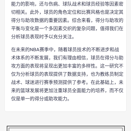
能力的影响，还与伤病、球队战术和球员经验等因素密
切相关。此外，球员的角色定位和比赛风格也是决定其
得分与助攻数据的重要因素。综合来看，得分与助攻的
平衡与变化是一个多因素交织的复杂问题，值得我们在
分析球员表现时予以充分关注。
在未来的NBA赛季中，随着球员技术的不断进步和战
术体系的不断发展，我们有理由相信，球员在得分与助
攻方面的表现将呈现出更加丰富的多样性。这一研究不
仅为分析球员的表现提供了数据支持，也为教练员制定
战术、球迷进行赛季预测提供了参考。在此基础上，未
来的篮球发展将更加注重球员全面能力的培养，而不仅
仅是单一的得分或助攻能力。