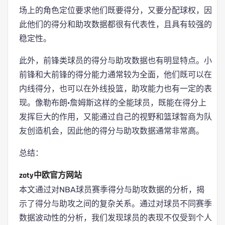
场上的角色定位要求他们既要得分，又要分配球权，因
此他们的得分和助攻数据都很有代表性，且具有较强的
稳定性。
此外，前锋类球员的得分与助攻数据也有明显特点。小
前锋和大前锋的得分能力通常较为全面，他们既可以在
内线得分，也可以在外线投篮，助攻能力也有一定的表
现。像勒布朗·詹姆斯这样的全能球员，既能在得分上
发挥巨大的作用，又能通过自己的视野和篮球智商为队
友创造机会，因此他的得分与助攻数据通常非常高。
总结：
zoty中欧官方网站
本文通过对NBA球员赛季得分与助攻数据的分析，揭
示了得分与助攻之间的复杂关系。通过对球员不同赛季
数据波动性的分析，我们发现球员的表现不仅受到个人