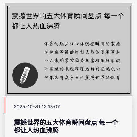
2025-10-31 12:13:07
震撼世界的五大体育瞬间盘点 每一个
都让人热血沸腾