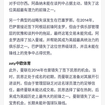
对手切尔西。阿森纳未能在谈判中占据主动，错失了这
位英超最有潜力的前锋之一。
另一个典型的战略失误发生在巴塞罗那。在2014年，
巴萨曾接近签下阿根廷前锋阿圭罗，但由于俱乐部管理
层的犹豫和谈判中的拖延，最终这笔交易未能完成。阿
圭罗选择了加入曼城，并帮助其成为英超最具统治力的
俱乐部之一。巴萨错失了这位世界级球员，并且未能在
锋线上的竞争中占得优势。
zoty中欧体育
此外，曼联在2014年也曾错失了签下凯恩的机会。当
时，凯恩正处于成名的初期，而曼联正准备对其展开引
进谈判，但由于管理层缺乏对这名球员潜力的足够信
任，最终曼联未能达成交易。凯恩选择了留在热刺，后
来成为英超历史上最伟大的前锋之一。曼联错失了这一
宝贵机会，长期未能补强球队锋线。