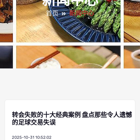
新闻中心
首页
新闻中心
转会失败的十大经典案例 盘点那些令人遗憾
的足球交易失误
2025-10-31 10:52:02