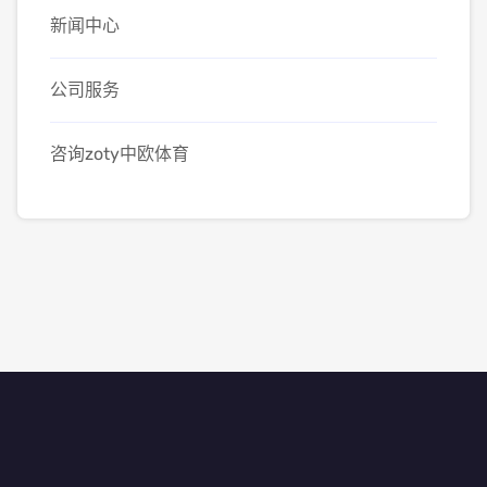
新闻中心
公司服务
咨询zoty中欧体育