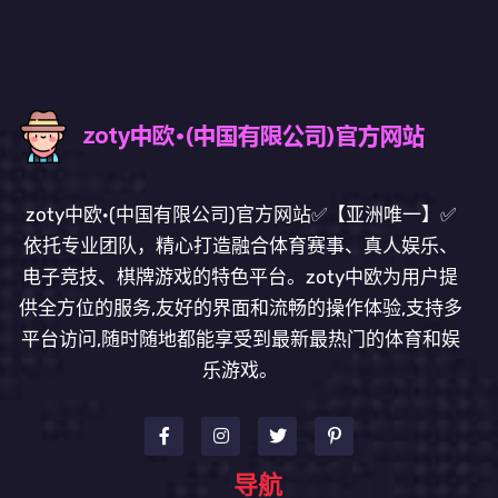
zoty中欧·(中国有限公司)官方网站✅【亚洲唯一】✅
依托专业团队，精心打造融合体育赛事、真人娱乐、
电子竞技、棋牌游戏的特色平台。zoty中欧为用户提
供全方位的服务,友好的界面和流畅的操作体验,支持多
平台访问,随时随地都能享受到最新最热门的体育和娱
乐游戏。
导航