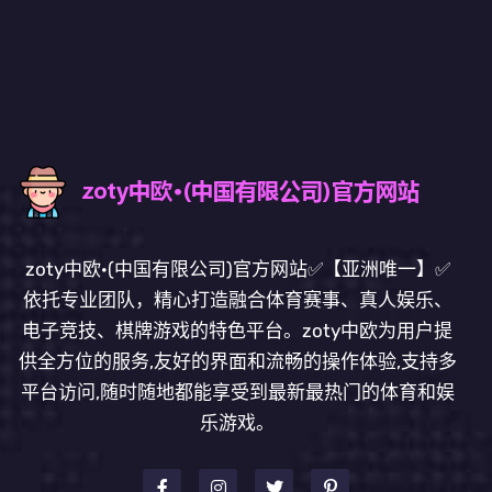
zoty中欧·(中国有限公司)官方网站✅【亚洲唯一】✅
依托专业团队，精心打造融合体育赛事、真人娱乐、
电子竞技、棋牌游戏的特色平台。zoty中欧为用户提
供全方位的服务,友好的界面和流畅的操作体验,支持多
平台访问,随时随地都能享受到最新最热门的体育和娱
乐游戏。