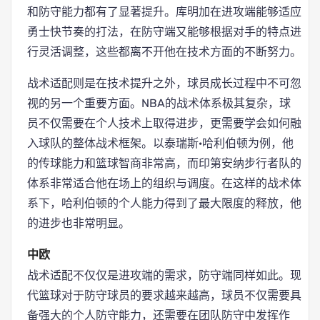
和防守能力都有了显著提升。库明加在进攻端能够适应
勇士快节奏的打法，在防守端又能够根据对手的特点进
行灵活调整，这些都离不开他在技术方面的不断努力。
战术适配则是在技术提升之外，球员成长过程中不可忽
视的另一个重要方面。NBA的战术体系极其复杂，球
员不仅需要在个人技术上取得进步，更需要学会如何融
入球队的整体战术框架。以泰瑞斯·哈利伯顿为例，他
的传球能力和篮球智商非常高，而印第安纳步行者队的
体系非常适合他在场上的组织与调度。在这样的战术体
系下，哈利伯顿的个人能力得到了最大限度的释放，他
的进步也非常明显。
中欧
战术适配不仅仅是进攻端的需求，防守端同样如此。现
代篮球对于防守球员的要求越来越高，球员不仅需要具
备强大的个人防守能力，还需要在团队防守中发挥作