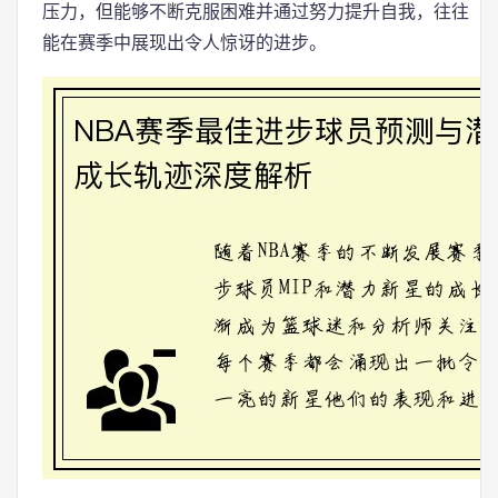
压力，但能够不断克服困难并通过努力提升自我，往往
能在赛季中展现出令人惊讶的进步。