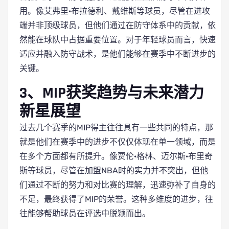
用。像艾弗里·布拉德利、戴维斯等球员，尽管在进攻
端并非顶级球员，但他们通过在防守体系中的贡献，依
然能在球队中占据重要位置。对于年轻球员而言，快速
适应并融入防守战术，是他们能够在赛季中不断进步的
关键。
3、MIP获奖趋势与未来潜力
新星展望
过去几个赛季的MIP得主往往具有一些共同的特点，那
就是他们在赛季中的进步不仅仅体现在单一领域，而是
在多个方面都有所提升。像贾伦·格林、迈尔斯·布里奇
斯等球员，尽管在加盟NBA时的实力并不突出，但他
们通过不断的努力和对比赛的理解，迅速弥补了自身的
不足，最终获得了MIP的荣誉。这种多维度的进步，往
往能够帮助球员在评选中脱颖而出。