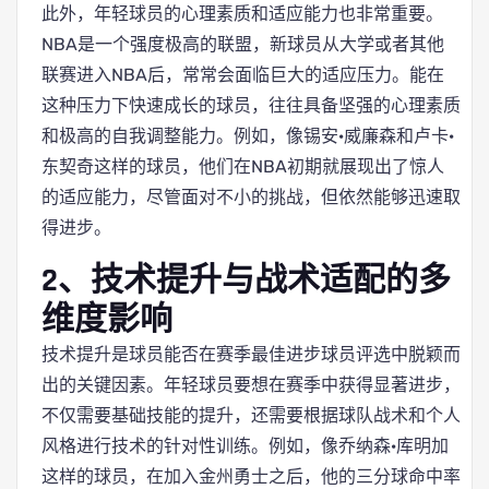
此外，年轻球员的心理素质和适应能力也非常重要。
NBA是一个强度极高的联盟，新球员从大学或者其他
联赛进入NBA后，常常会面临巨大的适应压力。能在
这种压力下快速成长的球员，往往具备坚强的心理素质
和极高的自我调整能力。例如，像锡安·威廉森和卢卡·
东契奇这样的球员，他们在NBA初期就展现出了惊人
的适应能力，尽管面对不小的挑战，但依然能够迅速取
得进步。
2、技术提升与战术适配的多
维度影响
技术提升是球员能否在赛季最佳进步球员评选中脱颖而
出的关键因素。年轻球员要想在赛季中获得显著进步，
不仅需要基础技能的提升，还需要根据球队战术和个人
风格进行技术的针对性训练。例如，像乔纳森·库明加
这样的球员，在加入金州勇士之后，他的三分球命中率