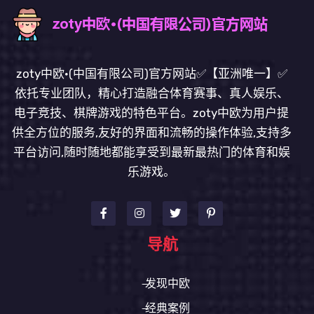
zoty中欧·(中国有限公司)官方网站✅【亚洲唯一】✅
依托专业团队，精心打造融合体育赛事、真人娱乐、
电子竞技、棋牌游戏的特色平台。zoty中欧为用户提
供全方位的服务,友好的界面和流畅的操作体验,支持多
平台访问,随时随地都能享受到最新最热门的体育和娱
乐游戏。
导航
发现中欧
经典案例