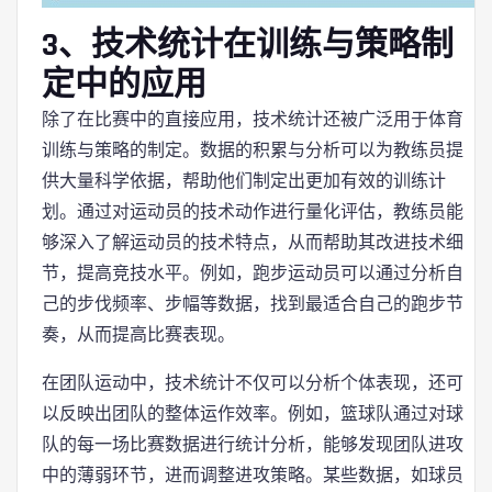
3、技术统计在训练与策略制
定中的应用
除了在比赛中的直接应用，技术统计还被广泛用于体育
训练与策略的制定。数据的积累与分析可以为教练员提
供大量科学依据，帮助他们制定出更加有效的训练计
划。通过对运动员的技术动作进行量化评估，教练员能
够深入了解运动员的技术特点，从而帮助其改进技术细
节，提高竞技水平。例如，跑步运动员可以通过分析自
己的步伐频率、步幅等数据，找到最适合自己的跑步节
奏，从而提高比赛表现。
在团队运动中，技术统计不仅可以分析个体表现，还可
以反映出团队的整体运作效率。例如，篮球队通过对球
队的每一场比赛数据进行统计分析，能够发现团队进攻
中的薄弱环节，进而调整进攻策略。某些数据，如球员