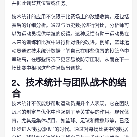
并据此调整其位置或任务。
技术统计的应用不仅限于比赛场上的数据收集，还包括
赛后的详细分析。通过与历史数据进行对比，分析师可
以为运动员提供精准的反馈。这种反馈有助于运动员在
未来的训练和比赛中进行针对性的改进。例如，篮球运
动员通过技术统计数据了解自己在哪些位置的投篮命中
率较高，在哪些情况下更容易被防守压制，从而在下一
场比赛中根据这些信息做出调整。
2、技术统计与团队战术的结
合
技术统计不仅能够帮助运动员提升个人表现，它在团队
战术的制定与优化中也起到了至关重要的作用。现代体
育，尤其是集体项目，如篮球、足球和橄榄球等，已经
逐步进入“数据驱动”的时代。通过对每场比赛中的数据