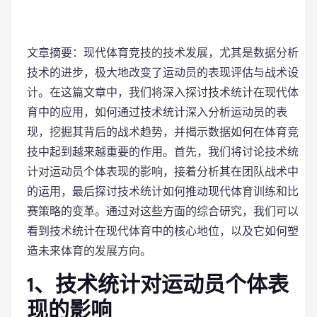
文章摘要：现代体育竞技的技术发展，尤其是数据分析
技术的进步，极大地改变了运动员的表现评估与战术设
计。在这篇文章中，我们将深入探讨技术统计在现代体
育中的应用，如何通过技术统计深入分析运动员的表
现，挖掘其背后的战术趋势，并揭示数据如何在体育竞
技中起到越来越重要的作用。首先，我们将讨论技术统
计对运动员个体表现的影响，接着分析其在团队战术中
的运用，最后探讨技术统计如何推动现代体育训练和比
赛策略的变革。通过对这些方面的综合研究，我们可以
看到技术统计在现代体育中的核心地位，以及它如何塑
造未来体育的发展方向。
1、技术统计对运动员个体表
现的影响