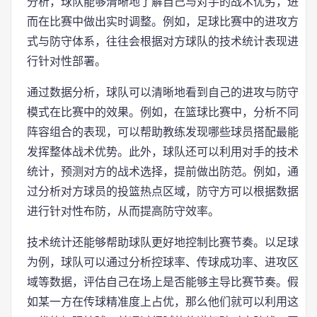
分析，球队能够清晰地了解自己与对手的战术优劣，进
而在比赛中做出实时调整。例如，足球比赛中的进攻方
式与防守体系，往往会根据对方球队的技术统计表现进
行针对性部署。
通过数据分析，球队可以清晰地看到自己的进攻与防守
模式在比赛中的效果。例如，在篮球比赛中，分析不同
阵容组合的表现，可以帮助教练发现哪些球员搭配最能
发挥整体战术优势。此外，球队还可以利用对手的技术
统计，预测对方的战术选择，提前做出防范。例如，通
过分析对方球员的投篮热点区域，防守方可以根据数据
进行针对性布防，从而提高防守效率。
技术统计还能够帮助球队更好地控制比赛节奏。以足球
为例，球队可以通过分析控球率、传球成功率、进攻区
域等数据，评估自己在场上是否能够主导比赛节奏。假
如某一方在传球精准度上占优，那么他们就可以利用这