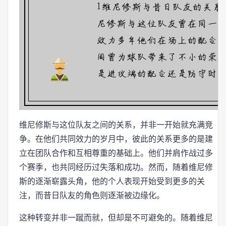
维尼修斯与这位队友之间的关系，并非一开始就充满竞
争。在他们共同效力的岁月中，彼此的关系更多的是建
立在团队合作和互相尊重的基础上。他们并肩作战过多
个赛季，也共同经历过失落和成功。然而，随着维尼修
斯的逐渐崭露头角，他的个人表现开始受到更多的关
注，而昔日队友的角色则逐渐被边缘化。
这种转变并非一蹴而就，但却是不可避免的。随着维尼