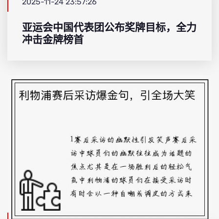
2025-11-24 23:57:26
亚运会中国代表团公布奖牌目标，全力
冲击金牌榜首