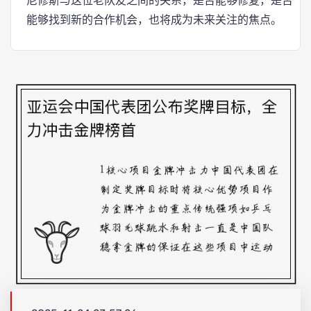
尼修斯与这位老队友之间的关系，是否能够修复，是否
能够找到新的合作机会，也将成为未来关注的焦点。