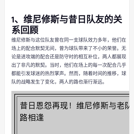
1、维尼修斯与昔日队友的关
系回顾
维尼修斯与这位队友曾在同一支球队效力多年，他们在
场上的配合默契无间，曾为球队带来了不小的荣誉。无
论是进攻端的配合还是防守时的相互补位，两人都展现
出了非凡的默契。当时，他们在场上的每一次配合几乎
都能引发球迷的热烈掌声。然而，随着时间的推移，球
队的战略发生了变化，两人的路也渐行渐远。