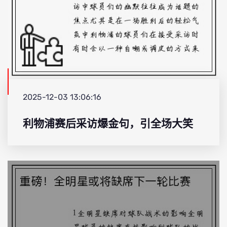
2025-12-03 13:06:16
利物浦赛后采访爆金句，引全场大笑