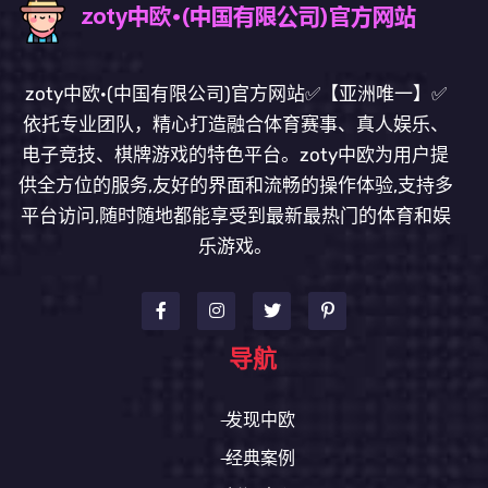
zoty中欧·(中国有限公司)官方网站✅【亚洲唯一】✅
依托专业团队，精心打造融合体育赛事、真人娱乐、
电子竞技、棋牌游戏的特色平台。zoty中欧为用户提
供全方位的服务,友好的界面和流畅的操作体验,支持多
平台访问,随时随地都能享受到最新最热门的体育和娱
乐游戏。
导航
发现中欧
经典案例