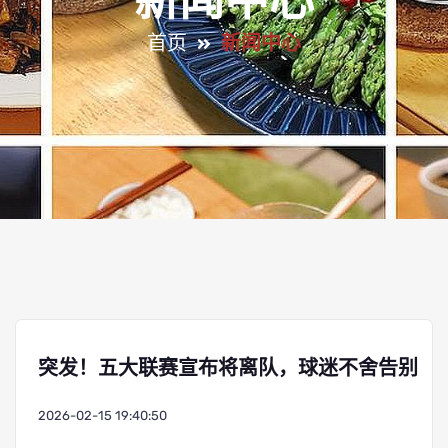
新闻中心
首页
新闻中心
突发！五大联赛宣布将离队，球迷不舍告别
2026-02-15 19:40:50