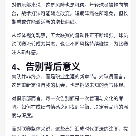
对俱乐部来说，这是风险也是机遇。年轻球员被推向前
台，战术打法可能随之改变。短期阵痛在所难免，但长
期看或许能激活新的增长曲线。
从整体视角观察，五大联赛的流动性正不断增强。球员
跨联赛流转成为常态，也让不同风格持续碰撞，为比赛
注入新鲜感。
4、告别背后意义
离队并非终点，而是职业生涯的新章节。对球员而言，
这是重新定位自我的机会，也是挑战未知的勇气体现。
对俱乐部而言，每一次告别都是一次管理与文化的考
验。如何在成绩与情感之间找到平衡，决定着品牌的温
度与深度。
而对联赛整体来说，这些离别汇成时代更迭的注脚，提