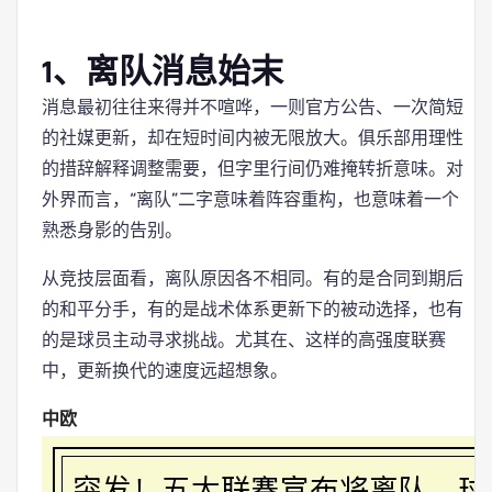
1、离队消息始末
消息最初往往来得并不喧哗，一则官方公告、一次简短
的社媒更新，却在短时间内被无限放大。俱乐部用理性
的措辞解释调整需要，但字里行间仍难掩转折意味。对
外界而言，“离队”二字意味着阵容重构，也意味着一个
熟悉身影的告别。
从竞技层面看，离队原因各不相同。有的是合同到期后
的和平分手，有的是战术体系更新下的被动选择，也有
的是球员主动寻求挑战。尤其在、这样的高强度联赛
中，更新换代的速度远超想象。
中欧