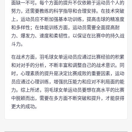
面缺一不可。每个方面的提升不仅依赖于运动员个人的
努力，还需要教练的科学指导和合理安排。在技术突破
上，运动员应不断加强基本功训练，提高击球的精准度
和多样性；在体能训练方面，运动员需要全面提高耐
力、爆发力、速度和柔韧性，以保证在比赛中的持久战
斗力。
在战术方面，羽毛球女单运动员应通过比赛经验的积累
和对对手的分析，不断丰富和调整自己的战术意识。同
时，心理素质的提升是决定比赛成败的重要因素，运动
员应通过心理训练，增强抗压能力和应对不利局面的能
力。综上所述，羽毛球女单运动员要想在高水平的比赛
中脱颖而出，需要在多方面不断突破和提升，才能获得
更大的成功。