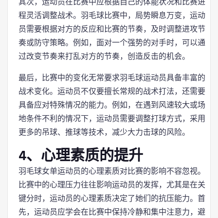
其次，运动员在比赛中应根据自己的体能状况和比赛进
程灵活调整战术。羽毛球比赛中，局势瞬息万变，运动
员需要根据对方的反应和比赛的节奏，及时调整进攻节
奏或防守策略。例如，面对一个强势的对手时，可以通
过改变节奏来打乱对方的节奏，创造反击的机会。
最后，比赛中的变化无常要求羽毛球运动员具备丰富的
战术变化。运动员不仅要擅长常规的战术打法，还需要
具备应对特殊情况的能力。例如，在遇到风速较大或场
地条件不利的情况下，运动员需要调整打球方式，采用
更多的吊球、推球等技术，减少大力击球的风险。
4、心理素质的提升
羽毛球女单运动员的心理素质对比赛的影响不容忽视。
比赛中的心理压力往往影响运动员的发挥，尤其是在关
键分时，运动员的心理素质决定了她们的抗压能力。首
先，运动员应学会在比赛中保持冷静和集中注意力，避