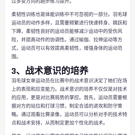
过多变方向的跑步练习提升。
柔韧性训练也是体能训练中不可忽视的一部分。羽毛球
运动员的动作多样，且需要频繁进行快速转身、跳跃和
下蹲，柔韧性良好的运动员能够减少运动中的受伤风
险，并提高动作的协调性。通过瑜伽、拉伸运动等方
式，运动员可以有效提高柔韧性，增强身体的运动范
围。
3、战术意识的培养
羽毛球女单运动员在比赛中的战术意识决定了她们在场
上的表现和应变能力。战术意识的培养不仅仅是对技术
的应用，更是对比赛局势的掌控。首先，运动员需要根
据对方的站位和打球习惯，制定合适的进攻和防守策
略。通过观看比赛录像，运动员可以分析对手的技术特
点和战术安排，从而制定更加个性化的战术。