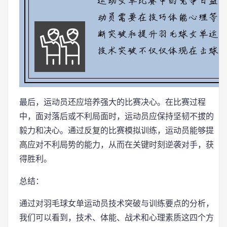
最后，运动员还应培养强大的比赛决心。在比赛过程
中，面对落后或不利局面时，运动员应保持坚韧不拔的
毅力和决心。通过反复的比赛模拟训练，运动员能够提
高应对不利局势的能力，从而在关键时刻逆袭对手，获
得胜利。
总结：
通过对羽毛球女单运动员技术突破与训练要点的分析，
我们可以看到，技术、体能、战术和心理素质这四个方