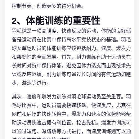
控制节奏，创造更多的得分机会。
2、体能训练的重要性
羽毛球是一项高强度、快速反应的运动，体能的良好储
备是运动员在比赛中保持高水平竞技状态的基础。羽毛
球女单运动员的体能训练应该包括耐力、速度、爆发力
和柔韧性的全面发展。首先，耐力训练有助于运动员在
长时间对抗中保持体能，避免因体力透支而出现技术失
误或反应迟缓。耐力训练可通过长时间的有氧运动如跑
步、游泳等进行。
其次，速度和爆发力训练对羽毛球运动员至关重要。羽
毛球比赛中，运动员需要快速移动、快速反应，尤其在
网前和后场的快速转换中，爆发力和速度的优势能够帮
助运动员快速占据有利位置，抢占先机。爆发力训练可
以通过短跑、深蹲跳等方式进行，而速度训练则可以通