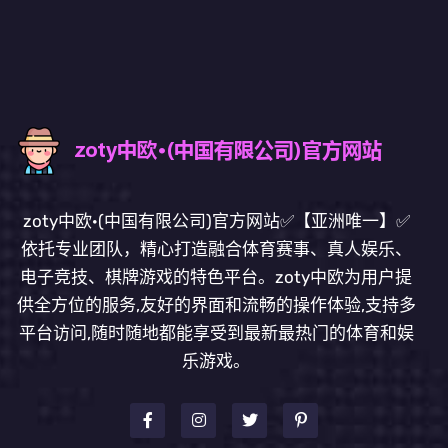
zoty中欧·(中国有限公司)官方网站✅【亚洲唯一】✅
依托专业团队，精心打造融合体育赛事、真人娱乐、
电子竞技、棋牌游戏的特色平台。zoty中欧为用户提
供全方位的服务,友好的界面和流畅的操作体验,支持多
平台访问,随时随地都能享受到最新最热门的体育和娱
乐游戏。