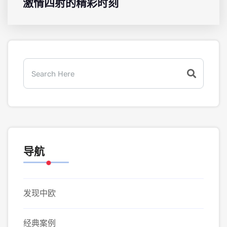
激情四射的精彩时刻
导航
发现中欧
经典案例