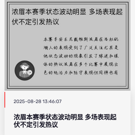
2025-08-28 13:46:07
浓眉本赛季状态波动明显 多场表现起
伏不定引发热议