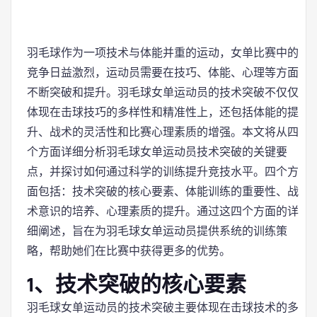
羽毛球作为一项技术与体能并重的运动，女单比赛中的
竞争日益激烈，运动员需要在技巧、体能、心理等方面
不断突破和提升。羽毛球女单运动员的技术突破不仅仅
体现在击球技巧的多样性和精准性上，还包括体能的提
升、战术的灵活性和比赛心理素质的增强。本文将从四
个方面详细分析羽毛球女单运动员技术突破的关键要
点，并探讨如何通过科学的训练提升竞技水平。四个方
面包括：技术突破的核心要素、体能训练的重要性、战
术意识的培养、心理素质的提升。通过这四个方面的详
细阐述，旨在为羽毛球女单运动员提供系统的训练策
略，帮助她们在比赛中获得更多的优势。
1、技术突破的核心要素
羽毛球女单运动员的技术突破主要体现在击球技术的多