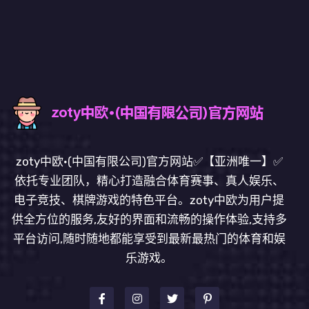
zoty中欧·(中国有限公司)官方网站✅【亚洲唯一】✅
依托专业团队，精心打造融合体育赛事、真人娱乐、
电子竞技、棋牌游戏的特色平台。zoty中欧为用户提
供全方位的服务,友好的界面和流畅的操作体验,支持多
平台访问,随时随地都能享受到最新最热门的体育和娱
乐游戏。