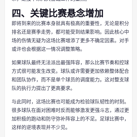
四、关键比赛悬念增加
即将到来的比赛本身就具有极高的重要性，无论是积分
排名还是赛季走势，都可能受到结果影响。因此核心中
场的伤情无疑为这场比赛增添了更多不确定因素。对手
或许也会根据这一情况调整策略。
如果球队最终无法派出最强阵容，那么比赛节奏和控球
方式很可能发生改变。球队或许需要更加依赖整体配合
和团队协作，而不是单个球员的调度能力。这对整支球
队的执行力提出了更高要求。
与此同时，这场比赛也可能成为检验球队韧性的时刻。
很多球队在面对困难时反而能够激发更强斗志，通过更
加积极的跑动和防守弥补阵容上的不足。足球比赛中，
这样的逆境表现并不少见。