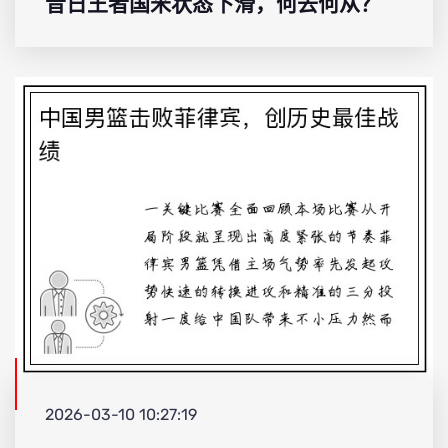
昔日王者国米状态下滑，何去何从？
2026-03-10 10:27:19