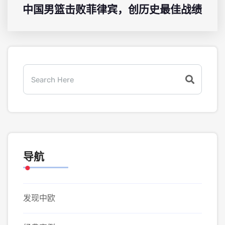
中国男篮击败菲律宾，创历史最佳战绩
导航
发现中欧