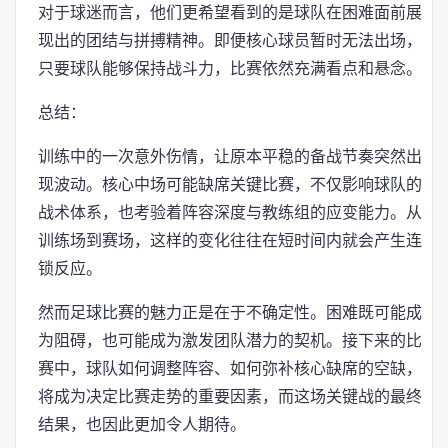
对于球迷而言，他们更希望看到的是球队在困难面前展
现出的团结与拼搏精神。即便核心球员暂时无法出场，
只要球队能够保持战斗力，比赛依然充满看点和悬念。
总结：
训练中的一次意外伤情，让原本平稳的备战节奏突然出
现波动。核心中场可能缺席关键比赛，不仅影响球队的
战术体系，也考验着阵容深度与教练组的应变能力。从
训练场到赛场，这样的变化往往在短时间内就会产生连
锁反应。
然而足球比赛的魅力正是在于不确定性。困难既可能成
为阻碍，也可能成为激发团队潜力的契机。接下来的比
赛中，球队如何调整阵容、如何弥补核心缺席的空缺，
将成为决定比赛走势的重要因素，而这场关键战的最终
结果，也因此更加令人期待。