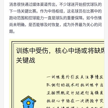
消息很快通过媒体渠道传出，不少球迷开始担忧球队的
下一场关键比赛。作为中场枢纽，这名球员在比赛中的
跑动范围和控球能力一直是球队的重要保障。如今伤情
尚未明确，是否能够及时恢复，成为外界最为关心的问
题。