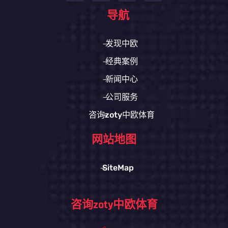
导航
发现中欧
经典案例
新闻中心
公司服务
咨询zoty中欧体育
网站地图
SiteMap
咨询zoty中欧体育