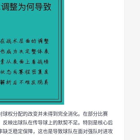
对球权分配的改变并未得到完全消化。在部分比赛
，反映出球队在传导球上的默契不足。特别是核心后
率缺乏稳定保障，这也是导致球队在面对强队时进攻