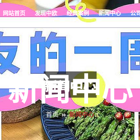
网站首页
发现中欧
经典案例
新闻中心
公
新闻中心
首页
新闻中心