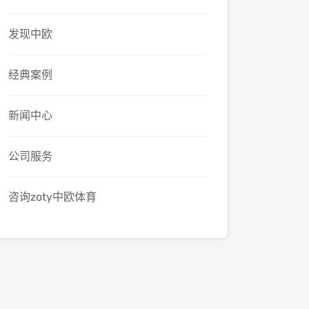
发现中欧
经典案例
新闻中心
公司服务
咨询zoty中欧体育