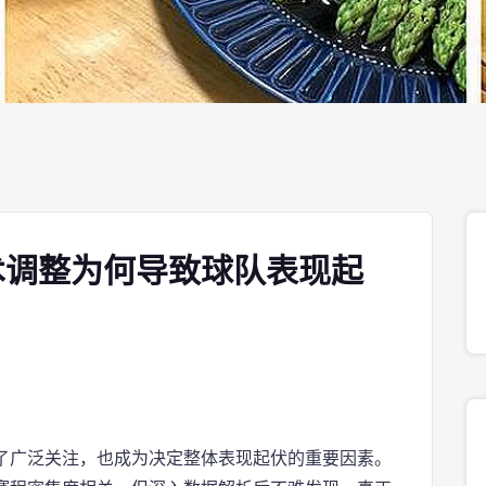
术调整为何导致球队表现起
了广泛关注，也成为决定整体表现起伏的重要因素。