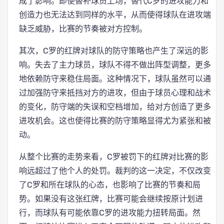
成了影响。即使替补球员上场，替代C罗的进攻能力和
创造力也无法达到同样的水平，从而使得球队在进攻端
缺乏威胁，比赛的节奏被对方控制。
其次，C罗的红牌对球队的防守策略也产生了深远的影
响。失去了主力球员，球队不得不做出阵型调整，更多
地依赖防守来稳住局面。这种情况下，球队虽然可以通
过加强防守来抵挡对方的进攻，但由于球员心理和战术
的变化，防守端的失误和空档增加，给对方创造了更多
进攻机会。这也使得比赛的防守策略显得尤为紧张和被
动。
从整个比赛的走势来看，C罗被罚下的红牌对比赛的影
响远超过了他个人的处罚。裁判的这一决定，不仅改变
了C罗和所在球队的心态，也影响了比赛的节奏和局
势。如果没有这张红牌，比赛可能会继续按原计划进
行，而球队有可能依靠C罗的进攻能力扭转局面。然