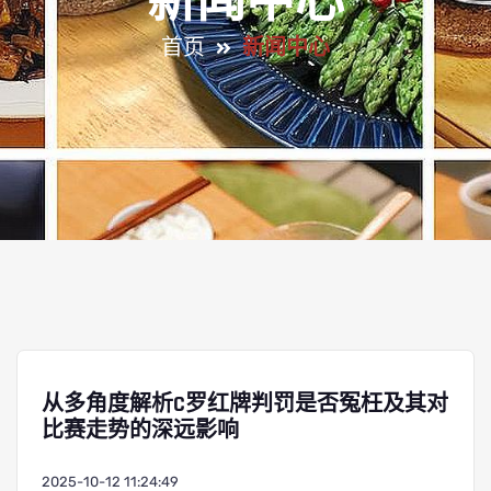
新闻中心
首页
新闻中心
从多角度解析C罗红牌判罚是否冤枉及其对
比赛走势的深远影响
2025-10-12 11:24:49