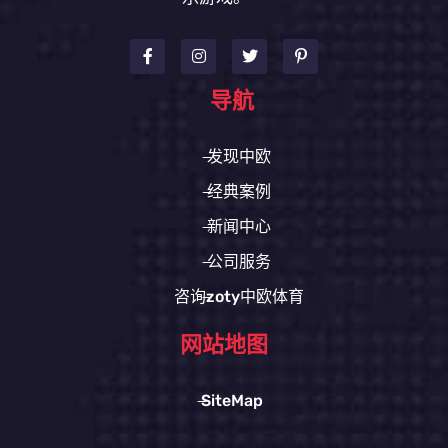
导航
发现中欧
经典案例
新闻中心
公司服务
咨询zoty中欧体育
网站地图
SiteMap