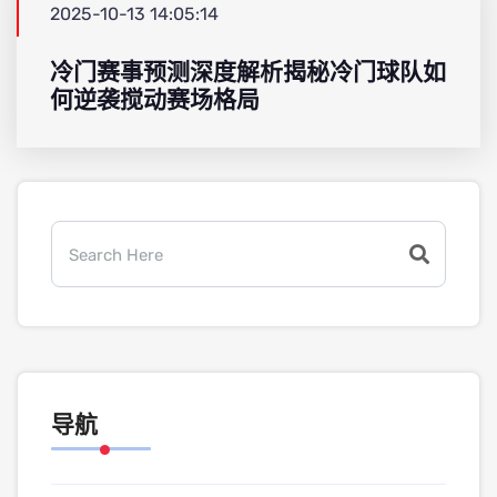
2025-10-13 14:05:14
冷门赛事预测深度解析揭秘冷门球队如
何逆袭搅动赛场格局
导航