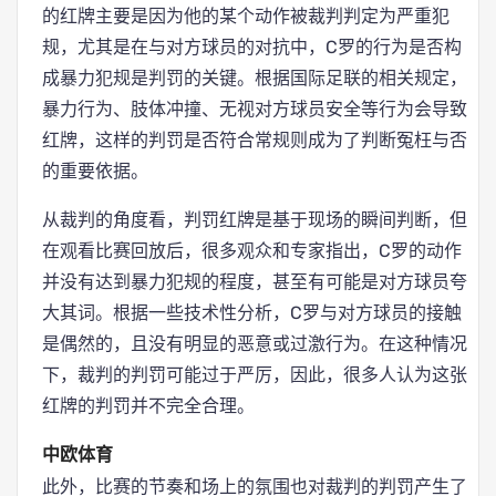
的红牌主要是因为他的某个动作被裁判判定为严重犯
规，尤其是在与对方球员的对抗中，C罗的行为是否构
成暴力犯规是判罚的关键。根据国际足联的相关规定，
暴力行为、肢体冲撞、无视对方球员安全等行为会导致
红牌，这样的判罚是否符合常规则成为了判断冤枉与否
的重要依据。
从裁判的角度看，判罚红牌是基于现场的瞬间判断，但
在观看比赛回放后，很多观众和专家指出，C罗的动作
并没有达到暴力犯规的程度，甚至有可能是对方球员夸
大其词。根据一些技术性分析，C罗与对方球员的接触
是偶然的，且没有明显的恶意或过激行为。在这种情况
下，裁判的判罚可能过于严厉，因此，很多人认为这张
红牌的判罚并不完全合理。
中欧体育
此外，比赛的节奏和场上的氛围也对裁判的判罚产生了