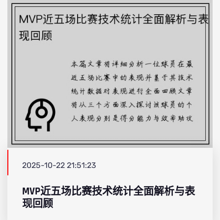
2025-10-22 21:51:23
MVP近五场比赛技术统计全面解析与表
现回顾