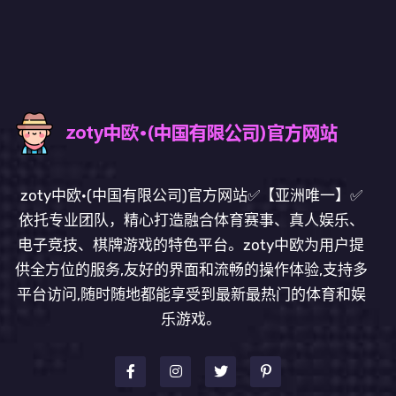
zoty中欧·(中国有限公司)官方网站✅【亚洲唯一】✅
依托专业团队，精心打造融合体育赛事、真人娱乐、
电子竞技、棋牌游戏的特色平台。zoty中欧为用户提
供全方位的服务,友好的界面和流畅的操作体验,支持多
平台访问,随时随地都能享受到最新最热门的体育和娱
乐游戏。