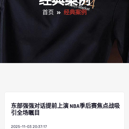
经典案例
首页
经典案例
东部强强对话提前上演 NBA季后赛焦点战吸
引全场瞩目
2025-11-03 20:37:17