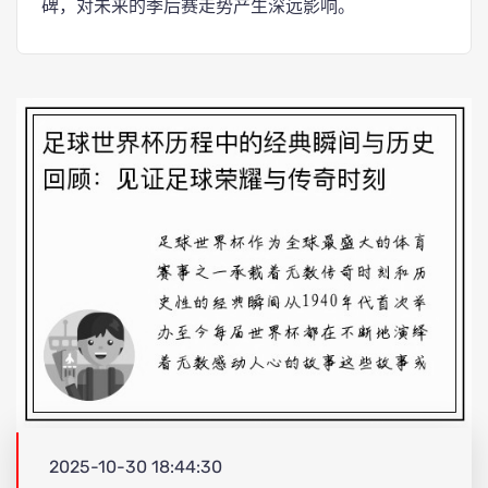
碑，对未来的季后赛走势产生深远影响。
2025-10-30 18:44:30