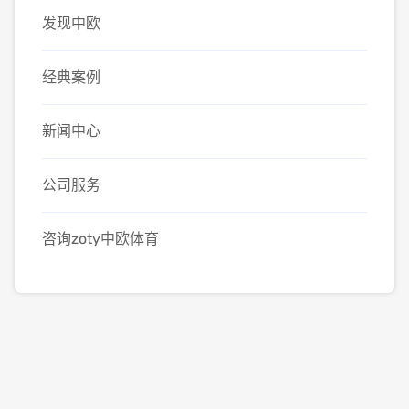
发现中欧
经典案例
新闻中心
公司服务
咨询zoty中欧体育