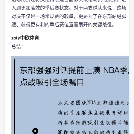
入到更加高效的季后赛状态。对于两支球队来说，这场
对决不仅是一场常规赛的较量，更是为了在东部站稳脚
跟、获得更有利的季后赛位置而展开的关键战役。
zoty中欧体育
总结：