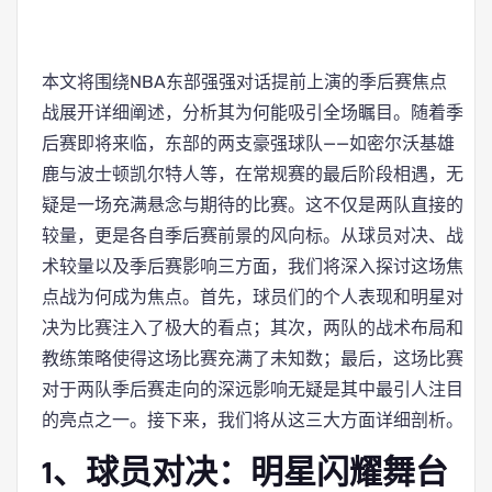
本文将围绕NBA东部强强对话提前上演的季后赛焦点
战展开详细阐述，分析其为何能吸引全场瞩目。随着季
后赛即将来临，东部的两支豪强球队——如密尔沃基雄
鹿与波士顿凯尔特人等，在常规赛的最后阶段相遇，无
疑是一场充满悬念与期待的比赛。这不仅是两队直接的
较量，更是各自季后赛前景的风向标。从球员对决、战
术较量以及季后赛影响三方面，我们将深入探讨这场焦
点战为何成为焦点。首先，球员们的个人表现和明星对
决为比赛注入了极大的看点；其次，两队的战术布局和
教练策略使得这场比赛充满了未知数；最后，这场比赛
对于两队季后赛走向的深远影响无疑是其中最引人注目
的亮点之一。接下来，我们将从这三大方面详细剖析。
1、球员对决：明星闪耀舞台