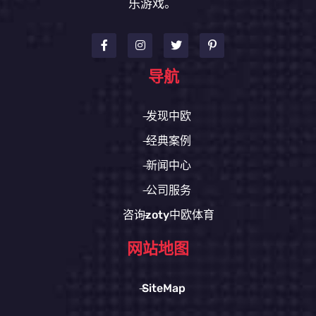
乐游戏。
导航
发现中欧
经典案例
新闻中心
公司服务
咨询zoty中欧体育
网站地图
SiteMap