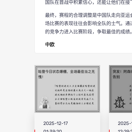
国队在首战中积累信心，还能让他们在接
最终，赛程的合理调整是中国队走向亚运
场比赛的表现往往会影响全队的士气。通
的竞争力进入比赛阶段，争取最佳的成绩
中欧
2025-12-17
2025-
01:39:20
12:29: