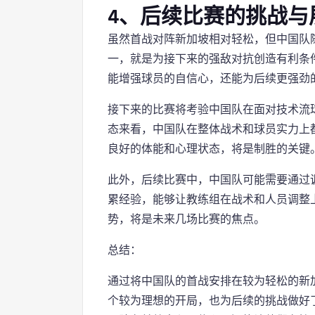
4、后续比赛的挑战与
虽然首战对阵新加坡相对轻松，但中国队
一，就是为接下来的强敌对抗创造有利条
能增强球员的自信心，还能为后续更强劲
接下来的比赛将考验中国队在面对技术流
态来看，中国队在整体战术和球员实力上
良好的体能和心理状态，将是制胜的关键
此外，后续比赛中，中国队可能需要通过
累经验，能够让教练组在战术和人员调整
势，将是未来几场比赛的焦点。
总结：
通过将中国队的首战安排在较为轻松的新
个较为理想的开局，也为后续的挑战做好