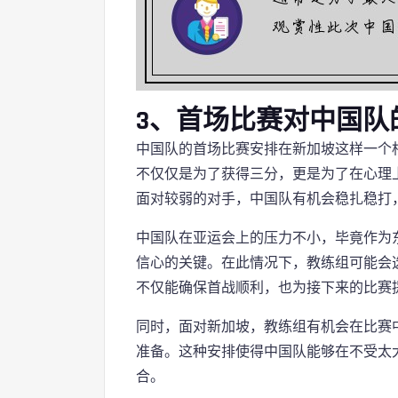
3、首场比赛对中国队
中国队的首场比赛安排在新加坡这样一个
不仅仅是为了获得三分，更是为了在心理
面对较弱的对手，中国队有机会稳扎稳打
中国队在亚运会上的压力不小，毕竟作为
信心的关键。在此情况下，教练组可能会
不仅能确保首战顺利，也为接下来的比赛
同时，面对新加坡，教练组有机会在比赛
准备。这种安排使得中国队能够在不受太
合。