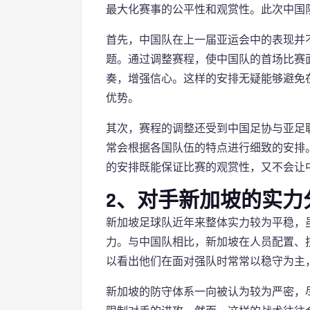
最大化赛事的公平性和观赏性。此次中国
首先，中国队在上一届亚运会中的表现并
题。通过调整赛程，使中国队的首场比赛
奏，增强信心。这样的安排无疑能够避免
优势。
其次，赛程的调整还受到中国足协与亚足
常会根据各国队伍的特点进行细致的安排
的安排既能保证比赛的观赏性，又不会让
2、对手新加坡的实力
新加坡足球队近年来整体实力较为平稳，
力。与中国队相比，新加坡在人员配置、
以看出他们在面对强队时常常以稳守为主
新加坡的防守体系一向被认为较为严密，