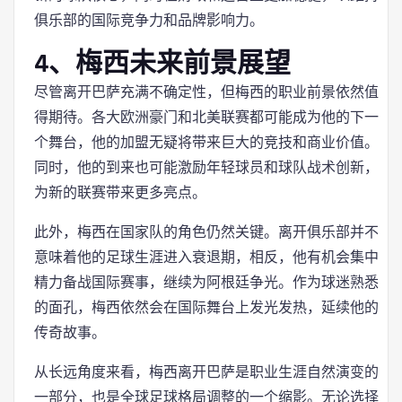
俱乐部的国际竞争力和品牌影响力。
4、梅西未来前景展望
尽管离开巴萨充满不确定性，但梅西的职业前景依然值
得期待。各大欧洲豪门和北美联赛都可能成为他的下一
个舞台，他的加盟无疑将带来巨大的竞技和商业价值。
同时，他的到来也可能激励年轻球员和球队战术创新，
为新的联赛带来更多亮点。
此外，梅西在国家队的角色仍然关键。离开俱乐部并不
意味着他的足球生涯进入衰退期，相反，他有机会集中
精力备战国际赛事，继续为阿根廷争光。作为球迷熟悉
的面孔，梅西依然会在国际舞台上发光发热，延续他的
传奇故事。
从长远角度来看，梅西离开巴萨是职业生涯自然演变的
一部分，也是全球足球格局调整的一个缩影。无论选择