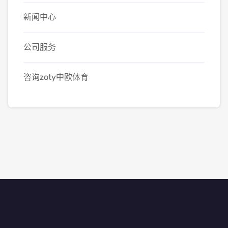
新闻中心
公司服务
咨询zoty中欧体育