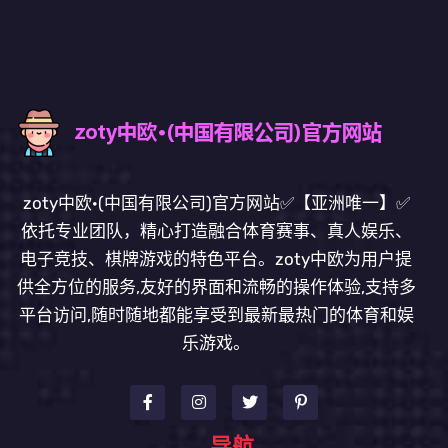
zoty中欧·(中国有限公司)官方网站✅【亚洲唯一】✅
依托专业团队，精心打造融合体育赛事、真人娱乐、
电子竞技、棋牌游戏的特色平台。zoty中欧为用户提
供全方位的服务,友好的界面和流畅的操作体验,支持多
平台访问,随时随地都能享受到最新最热门的体育和娱
乐游戏。