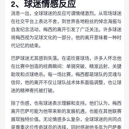
2、球迷情感反应
消息一出，全球球迷的反应可谓情绪激烈。从现场球迷
在社交平台上表达不舍，到世界各地粉丝的悼念海报与
自发纪念活动，梅西的离开引发了广泛关注。许多球迷
将梅西视为足球文化的一部分，他的离开意味着一种时
代记忆的结束。
巴萨球迷尤其感到失落。在诺坎普球场，许多人怀念他
在比赛中创造的经典瞬间：单骑突破、精准远射、关键
助攻和点球绝杀。每一场比赛，梅西都是球队的灵魂与
信仰，他的离开不仅让球队战术体系面临调整，也让球
迷的精神寄托被打破。
除了伤感，也有球迷表示理解和支持。他们认为，梅西
离开巴萨可能为他带来新的发展机遇，也能在其他联赛
展现独特价值。无论情感多么复杂，全球球迷的共同点
是尊重这位传奇球员的选择，同时感谢他多年为巴萨奉