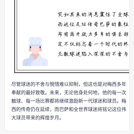
尽管球迷的不舍与惋惜难以抑制，但这也是对梅西多年
奉献的最好致敬。未来，无论他身处何地，他的每一次
触球、每一场比赛都将继续激励新一代球迷和球员。梅
西的传奇仍在延续，而巴萨和全世界球迷将铭记这位伟
大球员带来的辉煌岁月。