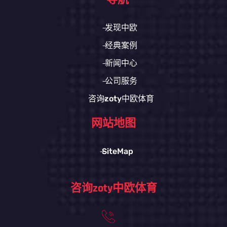
导航
发现中欧
经典案例
新闻中心
公司服务
咨询zoty中欧体育
网站地图
SiteMap
咨询zoty中欧体育