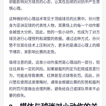
却能影响对方球员的心态，让其在后续的对抗中产生畏
惧心理。
这种微妙的心理战术常见于顶级球员的比赛中。孙兴慜
身为亚洲足球的代表性人物，其赛场上的每一个动作都
会被放大分析。因此，他的一些小动作，也成为了对方
球员进行心理预判和调整的依据。通过这种方式，孙兴
慜不仅是在技术上压制对方，更多的是通过心理上的细
节博弈，来影响比赛的走势。
值得注意的是，这类小动作虽然是心理战的一部分，但
往往具有一定的风险。如果被裁判判定为犯规或恶意行
为，可能会导致黄牌、红牌甚至点球等处罚。因此，孙
兴慜在使用这类策略时，通常会根据比赛的形势和裁判
的判罚尺度做出合理判断，避免给自己或球队带来不必
要的损失。