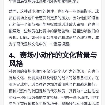
个侧面展现球员在赛场内外的形象和风采。
然而，这种对小动作的关注，也存在一些负面影响。球
员在赛场上或许会感受到更多的压力，因为他们知道自
己的每一个细节都可能被媒体或球迷放大审视。这也可
能导致一些球员在比赛中的情绪波动，甚至影响他们的
表现。因此，如何平衡公众关注和球员的心理状态，成
为了现代足球文化中的一个重要课题。
4、赛场小动作的文化背景与
风格
孙兴慜的赛场小动作不仅仅是个人行为的体现，它也与
足球文化、比赛风格以及球队的战术背景息息相关。在
亚洲足球中，球员往往更加注重团队合作和战术执行，
而孙兴慜作为韩国足球的代表球员，其行为举止往往也
带有一种团队为先的文化特征。他的一些小动作，往往
是为了更好地服务于整体战术，帮助球队在比赛中占据