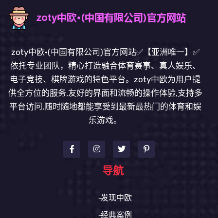
zoty中欧·(中国有限公司)官方网站✅【亚洲唯一】✅
依托专业团队，精心打造融合体育赛事、真人娱乐、
电子竞技、棋牌游戏的特色平台。zoty中欧为用户提
供全方位的服务,友好的界面和流畅的操作体验,支持多
平台访问,随时随地都能享受到最新最热门的体育和娱
乐游戏。
导航
发现中欧
经典案例