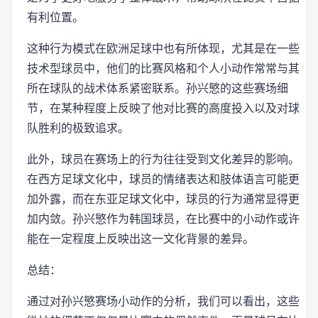
有利位置。
这种行为模式在欧洲足球中也有所体现，尤其是在一些
技术型球员中，他们的比赛风格和个人小动作常常与其
所在球队的战术体系紧密联系。孙兴慜的这些赛场细
节，在某种程度上反映了他对比赛的高度投入以及对球
队胜利的极致追求。
此外，球员在赛场上的行为往往受到文化差异的影响。
在西方足球文化中，球员的情绪表达和肢体语言可能更
加外露，而在东亚足球文化中，球员的行为通常显得更
加内敛。孙兴慜作为韩国球员，在比赛中的小动作或许
能在一定程度上反映出这一文化背景的差异。
总结：
通过对孙兴慜赛场小动作的分析，我们可以看出，这些