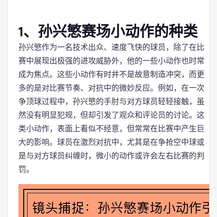
1、孙兴慜赛场小动作的种类
孙兴慜作为一名技术出众、速度飞快的球员，除了在比
赛中展现出极强的进攻威胁外，他的一些小动作也时常
成为焦点。这些小动作有时并不是故意制造冲突，而更
多的是对比赛节奏、对抗中的微妙反应。例如，在一次
争顶球过程中，孙兴慜的手肘与对方球员轻轻接触，虽
然没有明显犯规，但却引发了观众和评论员的讨论。这
类小动作，表面上看似不经意，但常常在比赛中产生巨
大的影响。球员在激烈对抗中，尤其是在争抢空中球或
是与对方球员纠缠时，微小的动作或许会左右比赛的判
罚。