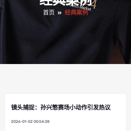
经典案例
首页
经典案例
镜头捕捉：孙兴慜赛场小动作引发热议
2026-01-02 00:54:38