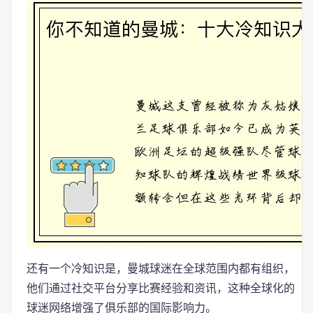
还有一个冷知识是，曼城球迷在全球范围内都有组织，
他们通过社交平台分享比赛经验和资讯，这种全球化的
球迷网络增强了俱乐部的国际影响力。