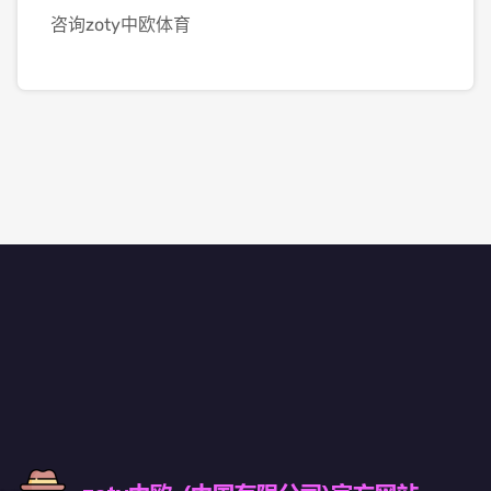
咨询zoty中欧体育