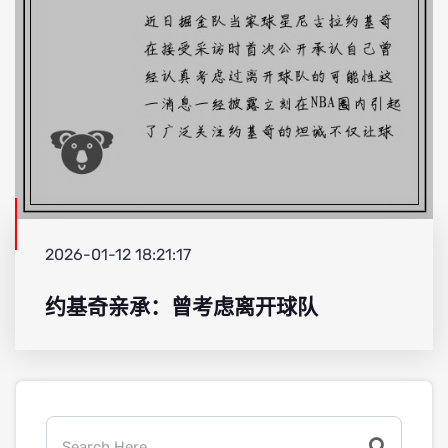
2026-01-12 18:21:17
约基奇亲承：曾考虑离开球队