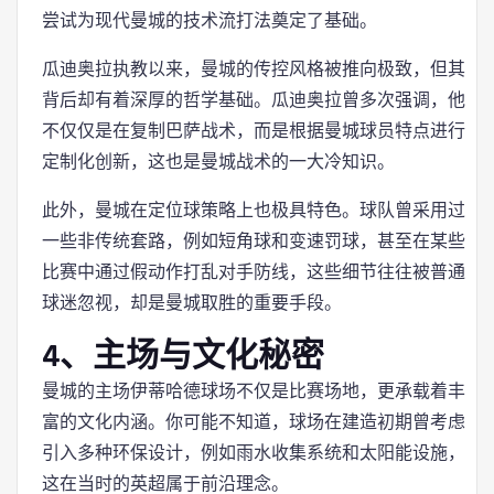
尝试为现代曼城的技术流打法奠定了基础。
瓜迪奥拉执教以来，曼城的传控风格被推向极致，但其
背后却有着深厚的哲学基础。瓜迪奥拉曾多次强调，他
不仅仅是在复制巴萨战术，而是根据曼城球员特点进行
定制化创新，这也是曼城战术的一大冷知识。
此外，曼城在定位球策略上也极具特色。球队曾采用过
一些非传统套路，例如短角球和变速罚球，甚至在某些
比赛中通过假动作打乱对手防线，这些细节往往被普通
球迷忽视，却是曼城取胜的重要手段。
4、主场与文化秘密
曼城的主场伊蒂哈德球场不仅是比赛场地，更承载着丰
富的文化内涵。你可能不知道，球场在建造初期曾考虑
引入多种环保设计，例如雨水收集系统和太阳能设施，
这在当时的英超属于前沿理念。