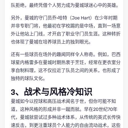
队拒绝，最终凭借个人努力成为曼城球迷心中的英雄。
另外，曼城的守门员乔·哈特（Joe Hart）在少年时期
并非专职门将，他最初在学校踢的是中场，直到一场意
外让他站上门线，才开启了职业守门员生涯。这种转折
也体现了曼城在培养球员上的独到眼光。
还有一些球员在场外的趣闻同样令人称奇。例如，巴西
球星内格雷多在曼城时期热衷于烹饪，经常在更衣室分
享自制料理，这不仅拉近了队员之间的关系，也形成了
独特的球队文化。
3、战术与风格冷知识
曼城如今以控球和高压战术闻名于世，但你可能不知
道，这种风格的形成并非一蹴而就。早在20世纪70年
代，曼城就尝试过多种战术体系，从传统的英式长传快
速反击，到更注重球员个人能力的自由流动战术，这些