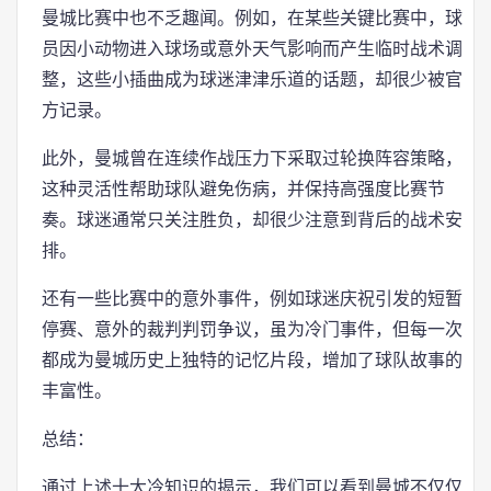
曼城比赛中也不乏趣闻。例如，在某些关键比赛中，球
员因小动物进入球场或意外天气影响而产生临时战术调
整，这些小插曲成为球迷津津乐道的话题，却很少被官
方记录。
此外，曼城曾在连续作战压力下采取过轮换阵容策略，
这种灵活性帮助球队避免伤病，并保持高强度比赛节
奏。球迷通常只关注胜负，却很少注意到背后的战术安
排。
还有一些比赛中的意外事件，例如球迷庆祝引发的短暂
停赛、意外的裁判判罚争议，虽为冷门事件，但每一次
都成为曼城历史上独特的记忆片段，增加了球队故事的
丰富性。
总结：
通过上述十大冷知识的揭示，我们可以看到曼城不仅仅