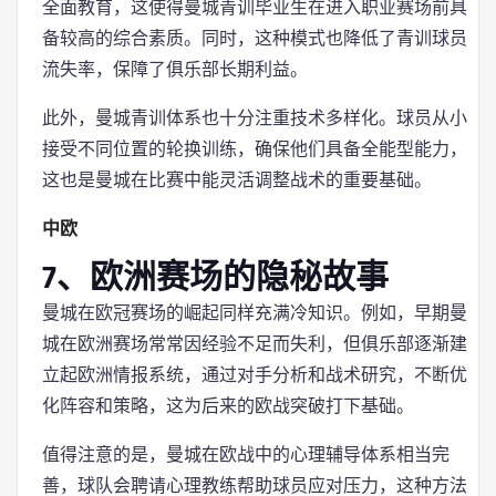
全面教育，这使得曼城青训毕业生在进入职业赛场前具
备较高的综合素质。同时，这种模式也降低了青训球员
流失率，保障了俱乐部长期利益。
此外，曼城青训体系也十分注重技术多样化。球员从小
接受不同位置的轮换训练，确保他们具备全能型能力，
这也是曼城在比赛中能灵活调整战术的重要基础。
中欧
7、欧洲赛场的隐秘故事
曼城在欧冠赛场的崛起同样充满冷知识。例如，早期曼
城在欧洲赛场常常因经验不足而失利，但俱乐部逐渐建
立起欧洲情报系统，通过对手分析和战术研究，不断优
化阵容和策略，这为后来的欧战突破打下基础。
值得注意的是，曼城在欧战中的心理辅导体系相当完
善，球队会聘请心理教练帮助球员应对压力，这种方法