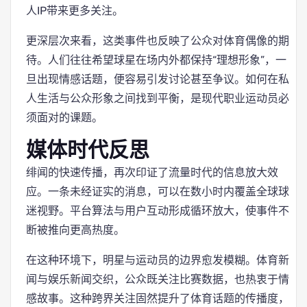
人IP带来更多关注。
更深层次来看，这类事件也反映了公众对体育偶像的期
待。人们往往希望球星在场内外都保持“理想形象”，一
旦出现情感话题，便容易引发讨论甚至争议。如何在私
人生活与公众形象之间找到平衡，是现代职业运动员必
须面对的课题。
媒体时代反思
绯闻的快速传播，再次印证了流量时代的信息放大效
应。一条未经证实的消息，可以在数小时内覆盖全球球
迷视野。平台算法与用户互动形成循环放大，使事件不
断被推向更高热度。
在这种环境下，明星与运动员的边界愈发模糊。体育新
闻与娱乐新闻交织，公众既关注比赛数据，也热衷于情
感故事。这种跨界关注固然提升了体育话题的传播度，