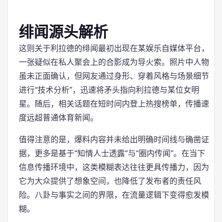
绯闻源头解析
这则关于利拉德的绯闻最初出现在某娱乐自媒体平台，
一张疑似在私人聚会上的合影成为导火索。照片中人物
虽未正面确认，但网友通过身形、穿着风格与场景细节
进行“技术分析”，迅速将矛头指向利拉德与某位女明
星。随后，相关话题在短时间内登上热搜榜单，传播速
度远超普通体育新闻。
值得注意的是，爆料内容并未给出明确时间线与确凿证
据，更多是基于“知情人士透露”与“圈内传闻”。在当下
信息传播环境中，这类模糊表达往往更具传播力，因为
它为大众提供了想象空间，也降低了发布者的责任风
险。八卦与事实之间的界限，在流量逻辑下变得愈发模
糊。