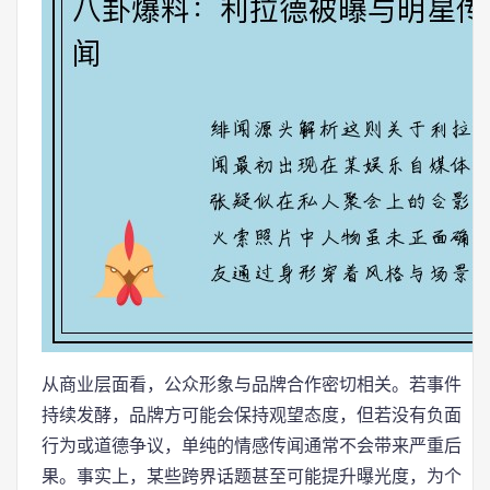
从商业层面看，公众形象与品牌合作密切相关。若事件
持续发酵，品牌方可能会保持观望态度，但若没有负面
行为或道德争议，单纯的情感传闻通常不会带来严重后
果。事实上，某些跨界话题甚至可能提升曝光度，为个