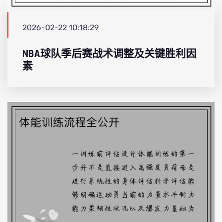
2026-02-22 10:18:29
NBA球队季后赛战术调整及关键胜利因
素