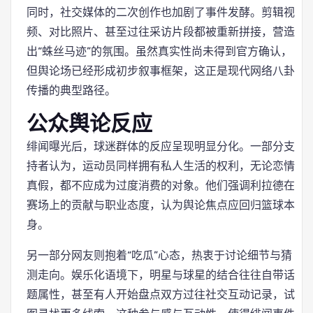
同时，社交媒体的二次创作也加剧了事件发酵。剪辑视
频、对比照片、甚至过往采访片段都被重新拼接，营造
出“蛛丝马迹”的氛围。虽然真实性尚未得到官方确认，
但舆论场已经形成初步叙事框架，这正是现代网络八卦
传播的典型路径。
公众舆论反应
绯闻曝光后，球迷群体的反应呈现明显分化。一部分支
持者认为，运动员同样拥有私人生活的权利，无论恋情
真假，都不应成为过度消费的对象。他们强调利拉德在
赛场上的贡献与职业态度，认为舆论焦点应回归篮球本
身。
另一部分网友则抱着“吃瓜”心态，热衷于讨论细节与猜
测走向。娱乐化语境下，明星与球星的结合往往自带话
题属性，甚至有人开始盘点双方过往社交互动记录，试