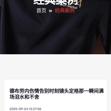
经典案例
首页
经典案例
德布劳内伤情告别时刻镜头定格那一瞬间满
场泪水和不舍
2025-09-24 12:27:06