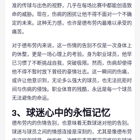
准的传球与出色的视野，几乎在每场比赛中都能创造致
命的威胁。现在，伤病的困扰让他不得不面对一个不确
定的未来。这种无力感，也许是德布劳内最难以承受的
痛苦。
对于德布劳内来说，这一伤情的告别不仅是一次身体上
的休整，更是一场心理上的考验。身为职业球员，他早
已习惯了不断挑战自我，突破极限。然而，伤病却使得
他不得不暂时放下曾经的豪情壮志。这一瞬间的伤痛，
或许让他意识到，无论多么强大的球员，也无法抗拒时
间与伤病的侵蚀。职业体育的残酷，永远是每一个球员
无法避免的命运。
3、球迷心中的永恒记忆
德布劳内的伤情告别，也意味着无数球迷对他的告别。
球迷与球员之间的情感连接是深刻的，尤其是像德布劳