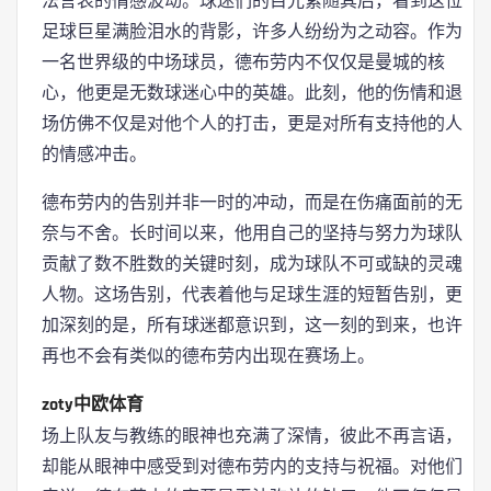
法言表的情感波动。球迷们的目光紧随其后，看到这位
足球巨星满脸泪水的背影，许多人纷纷为之动容。作为
一名世界级的中场球员，德布劳内不仅仅是曼城的核
心，他更是无数球迷心中的英雄。此刻，他的伤情和退
场仿佛不仅是对他个人的打击，更是对所有支持他的人
的情感冲击。
德布劳内的告别并非一时的冲动，而是在伤痛面前的无
奈与不舍。长时间以来，他用自己的坚持与努力为球队
贡献了数不胜数的关键时刻，成为球队不可或缺的灵魂
人物。这场告别，代表着他与足球生涯的短暂告别，更
加深刻的是，所有球迷都意识到，这一刻的到来，也许
再也不会有类似的德布劳内出现在赛场上。
zoty中欧体育
场上队友与教练的眼神也充满了深情，彼此不再言语，
却能从眼神中感受到对德布劳内的支持与祝福。对他们