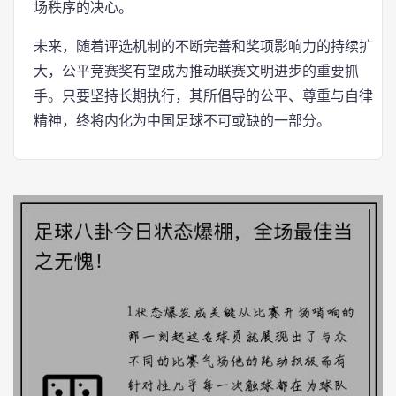
场秩序的决心。
未来，随着评选机制的不断完善和奖项影响力的持续扩
大，公平竞赛奖有望成为推动联赛文明进步的重要抓
手。只要坚持长期执行，其所倡导的公平、尊重与自律
精神，终将内化为中国足球不可或缺的一部分。