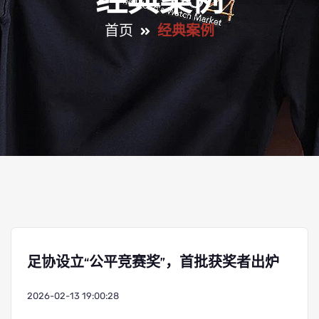
经典案例
首页
经典案例
足协设立“公平竞赛奖”，首批获奖者出炉
2026-02-13 19:00:28