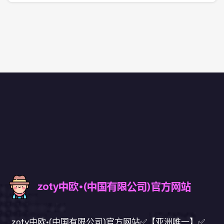
zoty中欧·(中国有限公司)官方网站✅【亚洲唯一】✅