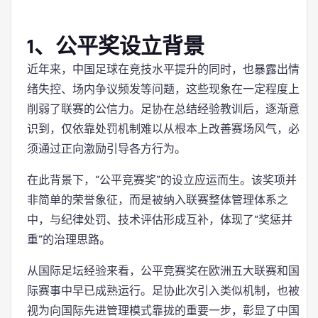
1、公平奖设立背景
近年来，中国足球在竞技水平提升的同时，也暴露出情
绪失控、场内争议频发等问题，这些现象在一定程度上
削弱了联赛的公信力。足协在总结经验教训后，逐渐意
识到，仅依靠处罚机制难以从根本上改善赛场风气，必
须通过正向激励引导各方行为。
在此背景下，“公平竞赛奖”的设立应运而生。该奖项并
非简单的荣誉象征，而是被纳入联赛整体管理体系之
中，与纪律处罚、技术评估形成互补，体现了“奖惩并
重”的治理思路。
从国际足坛经验来看，公平竞赛奖在欧洲五大联赛和国
际赛事中早已成熟运行。足协此次引入类似机制，也被
视为向国际先进管理模式靠拢的重要一步，彰显了中国