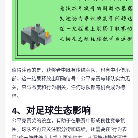
值得注意的是，获奖者中既有传统强队，也有中小俱乐
部。这一结果释放出明确信号：公平竞赛与球队实力无
关，只与态度和行为相关，任何球队都有机会成为榜
样。
4、对足球生态影响
公平竞赛奖的设立，有助于在联赛中形成良性竞争氛
围。球队不再只关注积分榜和成绩，还需要在“行为表
现”这一隐性维度上投入更多精力，从而推动整体环境