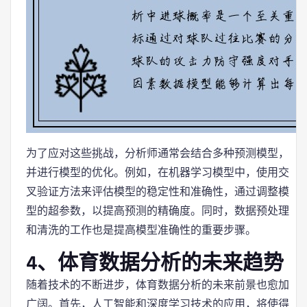
为了应对这些挑战，分析师通常会结合多种预测模型，
并进行模型的优化。例如，在机器学习模型中，使用交
叉验证方法来评估模型的稳定性和准确性，通过调整模
型的超参数，以提高预测的精确度。同时，数据预处理
和清洗的工作也是提高模型准确性的重要步骤。
4、体育数据分析的未来趋势
随着技术的不断进步，体育数据分析的未来前景也愈加
广阔。首先，人工智能和深度学习技术的应用，将使得