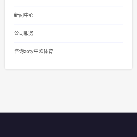
新闻中心
公司服务
咨询zoty中欧体育