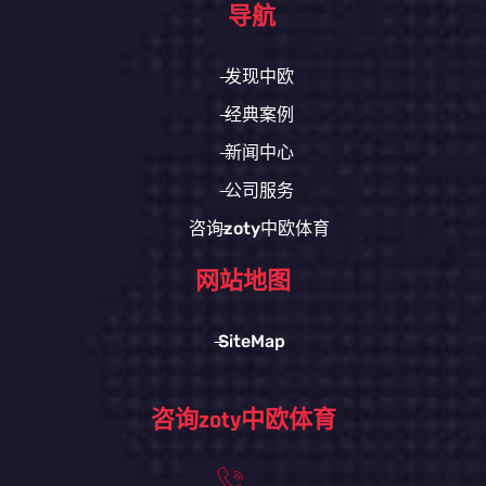
导航
发现中欧
经典案例
新闻中心
公司服务
咨询zoty中欧体育
网站地图
SiteMap
咨询zoty中欧体育