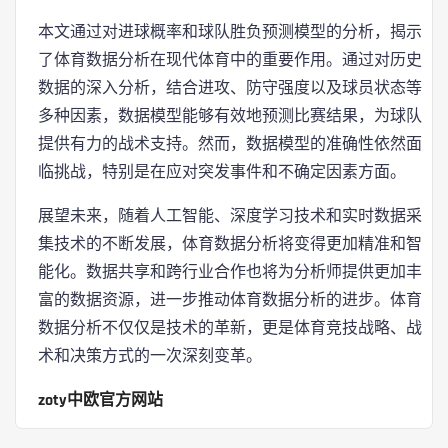
本文通过对进球概率和球队胜负预测模型的分析，揭示
了体育数据分析在现代体育中的重要作用。通过对历史
数据的深入分析，结合进攻、防守强度以及球员状态等
多种因素，数据模型能够有效地预测比赛结果，为球队
提供有力的战术支持。然而，数据模型的准确性依然面
临挑战，特别是在应对突发事件和不确定因素方面。
展望未来，随着人工智能、深度学习技术和实时数据采
集技术的不断发展，体育数据分析将变得更加精准和智
能化。数据共享和跨行业合作也将为分析师提供更加丰
富的数据资源，进一步推动体育数据分析的进步。体育
数据分析不仅仅是技术的革新，更是体育竞技战略、战
术和决策方式的一次深刻变革。
zoty中欧官方网站