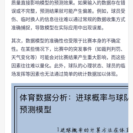
质量直接影响模型的预测效果。如果输入的数据存在错
误或不完整，预测结果就可能产生偏差。例如，球员受
伤、临时换人的信息往往难以通过常规的数据收集方式
准确捕捉，导致模型在实际应用中出现误差。
其次，数据模型的准确性也受限于比赛本身的不确定
性。在某些情况下，比赛中的突发事件（如裁判判罚、
天气变化等）可能会对比赛结果产生重大影响，而这些
因素往往难以量化。此外，球队的心理状态、球员的临
场发挥等因素也无法通过简单的统计数据加以体现。