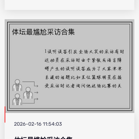
2026-02-16 11:54:03