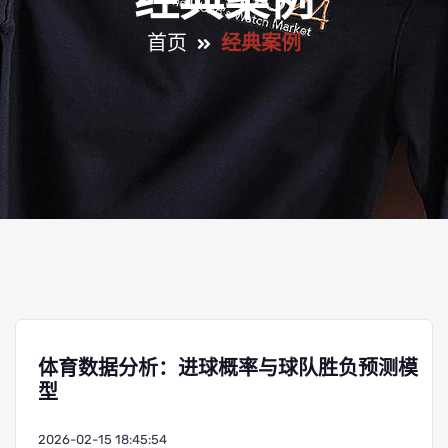
经典案例
首页
经典案例
体育数据分析：进球概率与球队胜负预测模
型
2026-02-15 18:45:54