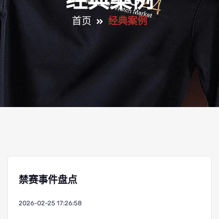
经典案例
首页
经典案例
禁赛事件盘点
2026-02-25 17:26:58